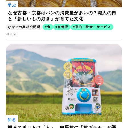
学ぶ
なぜ古都・京都はパンの消費量が多いの？職人の街
と「新しいもの好き」が育てた文化
なぜ？の真相究明所
食
京都府
宿泊・飲食・サービス
2026.05.19
知る
観光スポットは「人」。白馬村の「村ガチャ」が導