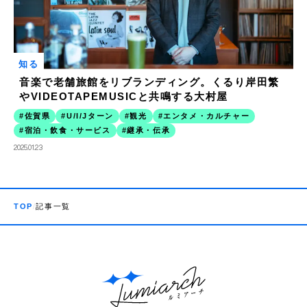
知る
音楽で老舗旅館をリブランディング。くるり岸田繁
やVIDEOTAPEMUSICと共鳴する大村屋
佐賀県
U/I/Jターン
観光
エンタメ・カルチャー
宿泊・飲食・サービス
継承・伝承
2025.01.23
TOP
記事一覧