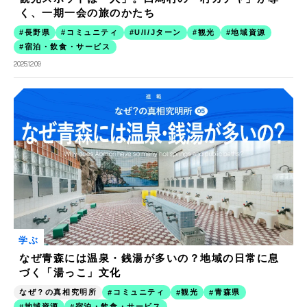
く、一期一会の旅のかたち
長野県
コミュニティ
U/I/Jターン
観光
地域資源
宿泊・飲食・サービス
2025.12.09
学ぶ
なぜ青森には温泉・銭湯が多いの？地域の日常に息
づく「湯っこ」文化
なぜ？の真相究明所
コミュニティ
観光
青森県
地域資源
宿泊・飲食・サービス