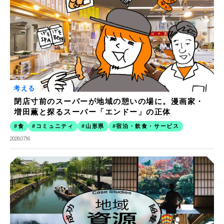
考える
閉店寸前のスーパーが地域の憩いの場に。漫画家・
増田薫と探るスーパー「エンドー」の正体
食
コミュニティ
山形県
宿泊・飲食・サービス
2026.07.16