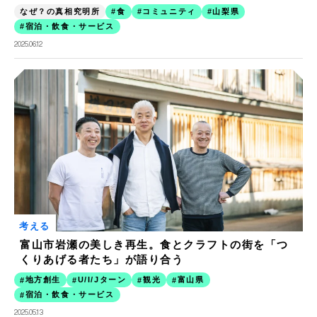
なぜ？の真相究明所
食
コミュニティ
山梨県
宿泊・飲食・サービス
2025.06.12
考える
富山市岩瀬の美しき再生。食とクラフトの街を「つ
くりあげる者たち」が語り合う
地方創生
U/I/Jターン
観光
富山県
宿泊・飲食・サービス
2025.05.13