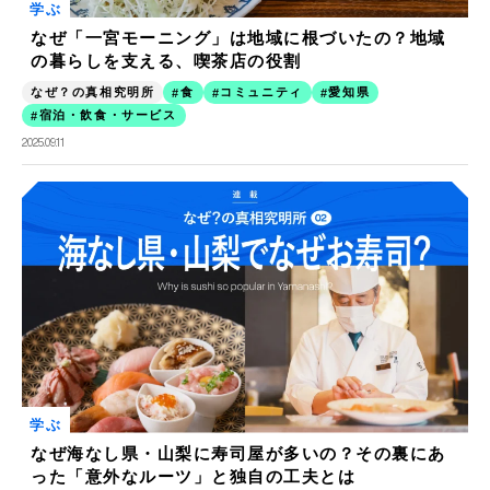
学ぶ
なぜ「一宮モーニング」は地域に根づいたの？地域
の暮らしを支える、喫茶店の役割
なぜ？の真相究明所
食
コミュニティ
愛知県
宿泊・飲食・サービス
2025.09.11
学ぶ
なぜ海なし県・山梨に寿司屋が多いの？その裏にあ
った「意外なルーツ」と独自の工夫とは