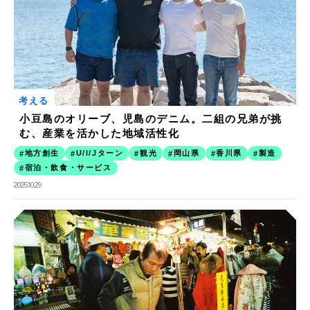
考える
小豆島のオリーブ、児島のデニム。二組の兄弟が挑
む、産業を活かした地域活性化
地方創生
U/I/Jターン
観光
岡山県
香川県
製造
宿泊・飲食・サービス
2025.10.29