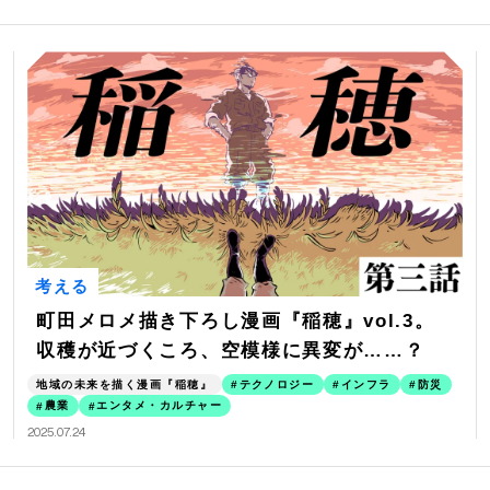
考える
町田メロメ描き下ろし漫画『稲穂』vol.3。
収穫が近づくころ、空模様に異変が……？
地域の未来を描く漫画『稲穂』
テクノロジー
インフラ
防災
農業
エンタメ・カルチャー
2025.07.24