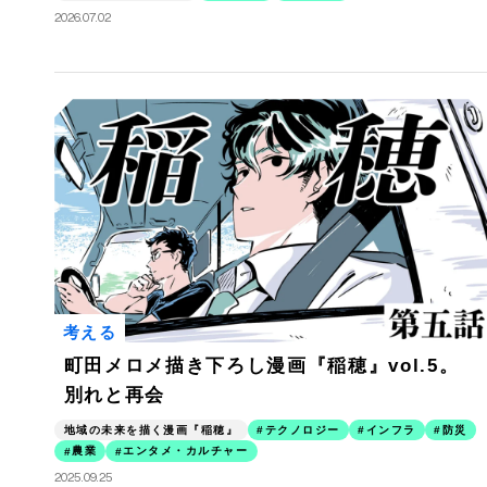
2026.07.02
考える
町田メロメ描き下ろし漫画『稲穂』vol.5。
別れと再会
地域の未来を描く漫画『稲穂』
テクノロジー
インフラ
防災
農業
エンタメ・カルチャー
2025.09.25