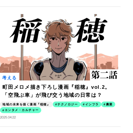
考える
町田メロメ描き下ろし漫画『稲穂』vol.2。
「空飛ぶ車」が飛び交う地域の日常は？
地域の未来を描く漫画『稲穂』
テクノロジー
インフラ
農業
エンタメ・カルチャー
2025.04.22