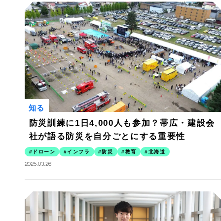
知る
防災訓練に1日4,000人も参加？帯広・建設会
社が語る防災を自分ごとにする重要性
ドローン
インフラ
防災
教育
北海道
2025.03.26