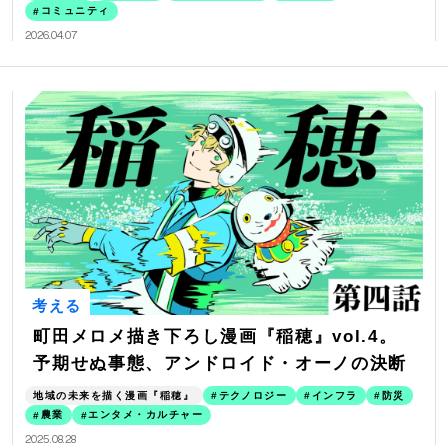
コミュニティ
2026.04.07
考える
町田メロメ描き下ろし漫画『稲穂』vol.4。
予期せぬ事態、アンドロイド・オーノの決断
地域の未来を描く漫画『稲穂』
テクノロジー
インフラ
防災
農業
エンタメ・カルチャー
2025.08.28