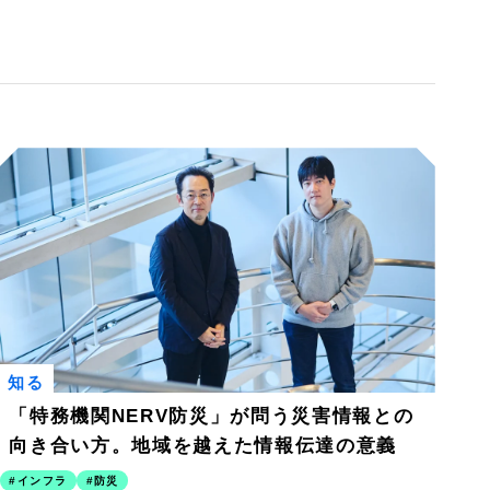
知る
「特務機関NERV防災」が問う災害情報との
向き合い方。地域を越えた情報伝達の意義
インフラ
防災