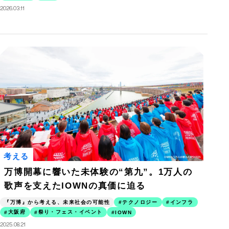
2026.03.11
考える
万博開幕に響いた未体験の“第九”。1万人の
歌声を支えたIOWNの真価に迫る
『万博』から考える、未来社会の可能性
テクノロジー
インフラ
大阪府
祭り・フェス・イベント
IOWN
2025.08.21