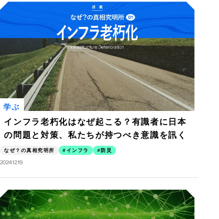
学ぶ
インフラ老朽化はなぜ起こる？有識者に日本
の問題と対策、私たちが持つべき意識を訊く
なぜ？の真相究明所
インフラ
防災
2024.12.19