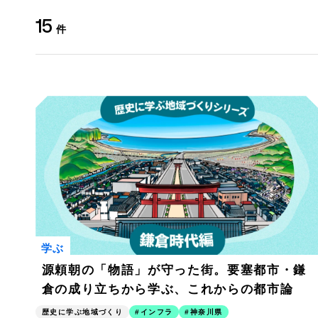
15
件
学ぶ
源頼朝の「物語」が守った街。要塞都市・鎌
倉の成り立ちから学ぶ、これからの都市論
歴史に学ぶ地域づくり
インフラ
神奈川県