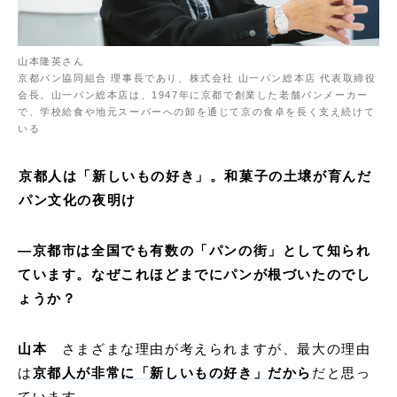
山本隆英さん
京都パン協同組合 理事長であり、株式会社 山一パン総本店 代表取締役
会長。山一パン総本店は、1947年に京都で創業した老舗パンメーカー
で、学校給食や地元スーパーへの卸を通じて京の食卓を長く支え続けて
いる
京都人は「新しいもの好き」。和菓子の土壌が育んだ
パン文化の夜明け
—
京都市は全国でも有数の「パンの街」として知られ
ています。なぜこれほどまでにパンが根づいたのでし
ょうか？
山本
さまざまな理由が考えられますが、最大の理由
は
京都人が非常に「新しいもの好き」だから
だと思っ
ています。