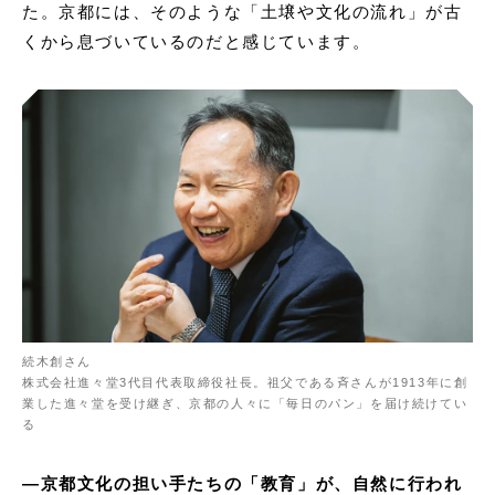
た。京都には、そのような「土壌や文化の流れ」が古
くから息づいているのだと感じています。
続木創さん
株式会社進々堂3代目代表取締役社長。祖父である斉さんが1913年に創
業した進々堂を受け継ぎ、京都の人々に「毎日のパン」を届け続けてい
る
—
京都文化の担い手たちの「教育」が、自然に行われ