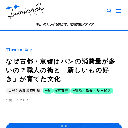
「街」のミライを輝かす、地域共創メディア
Theme
学ぶ
なぜ古都・京都はパンの消費量が多
いの？職人の街と「新しいもの好
き」が育てた文化
なぜ？の真相究明所
食
京都府
宿泊・飲食・サービス
公開日
2026.05.19