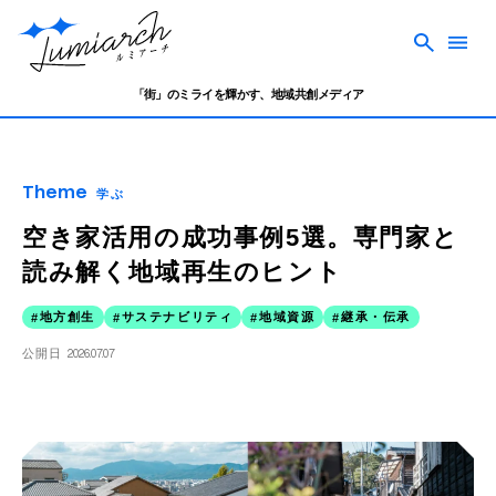
「街」のミライを輝かす、地域共創メディア
Theme
学ぶ
空き家活用の成功事例5選。専門家と
読み解く地域再生のヒント
地方創生
サステナビリティ
地域資源
継承・伝承
公開日
2026.07.07