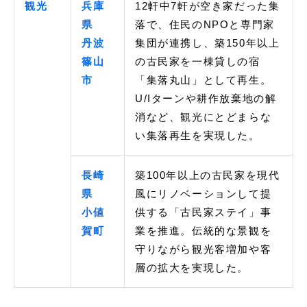
観光
兵庫
12軒中7軒が空き家だった集
県
落で、住民のNPOと専門家
丹波
集団が連携し、築150年以上
篠山
の古民家を一棟貸しの宿
市
「集落丸山」として再生。
U/Iターンや耕作放棄地の解
消など、観光にとどまらな
い集落再生を実現した。
長崎
築100年以上の古民家を現代
県
風にリノベーションして提
小値
供する「古民家ステイ」事
賀町
業を推進。伝統的な景観を
守りながら観光客増加や客
層の拡大を実現した。