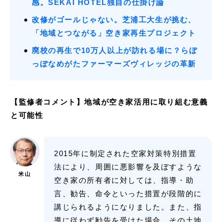
感。SEKAI HOTEL独自の仕掛け論
改修がゴールじゃない。芝浦工大生が挑む、
「地域とつながる」空き家再生プロジェクト
廃校の再生で10万人以上が訪れる場に？らぽ
っぽなめがたファーマーズヴィレッジの革新
【監修者コメント】地域が空き家活用に取り組む意義
と可能性
2015年に制定された空家対策特別措置
法により、周囲に悪影響を及ぼすような
米山
空き家の所有者に対しては、指導・助
言、勧告、命令といった措置が段階的に
講じられるようになりました。また、指
導に従わず勧告を受けた場合、その土地