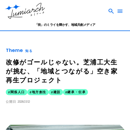
「街」のミライを輝かす、地域共創メディア
Theme
知る
改修がゴールじゃない。芝浦工大生
が挑む、「地域とつながる」空き家
再生プロジェクト
関係人口
地方創生
建設
継承・伝承
公開日
2026.03.12