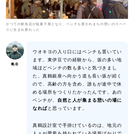
かつての鮮魚店が駄菓子屋となり、ベンチも置かれまちの憩いのスペー
スに生まれ変わった
ウオキヨの入り口にはベンチも置いてい
ます。東伊豆での経験から、坂の多い地
氣谷
域ほどベンチの数も多いと気づきまし
た。真鶴銀座へ向かう道も長い坂が続く
ので、高齢の方を含め、誰もが途中で休
める場所をつくりたかったんです。あの
ベンチが、
自然と人が集まる憩いの場に
なれば
と思っています。
真鶴設計室で手掛けているのは、地元の
人々が愛着を持たれている場所ばかりで