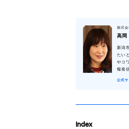
株式会
高岡
新潟
たい
やコ
報発
公式サ
Index