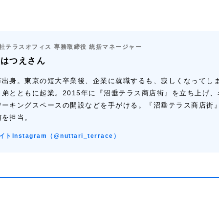
社テラスオフィス 専務取締役 統括マネージャー
 はつえさん
市出身。東京の短大卒業後、企業に就職するも、寂しくなってし
と弟とともに起業。2015年に『沼垂テラス商店街』を立ち上げ、
ワーキングスペースの開設などを手がける。『沼垂テラス商店街
信を担当。
イト
Instagram（@nuttari_terrace）