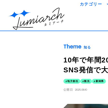
カテゴリー
知識を
事例を
ミライを
Theme
知る
10年で年間
SNS発信で
地方創生
観光
新潟県
公開日
2025.06.10