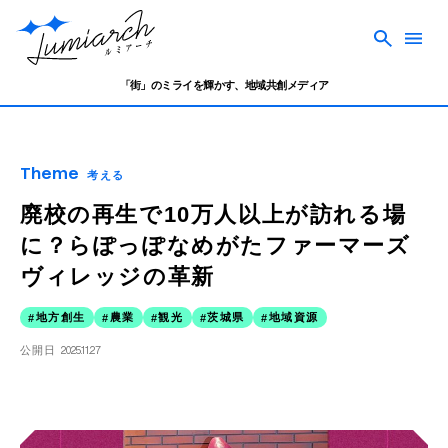
「街」のミライを輝かす、地域共創メディア
Theme
考える
廃校の再生で10万人以上が訪れる場
に？らぽっぽなめがたファーマーズ
ヴィレッジの革新
地方創生
農業
観光
茨城県
地域資源
公開日
2025.11.27