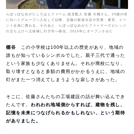
らぽっぽなめがたしろはとファーム 総支配人 佐藤 大輔さん。20歳の頃
に白ハトグループへ入社して以降、店舗の新規出店や営業・運営、イベ
ント企画に携わる。そのあと、らぽっぽなめがたファーマーズビレッジ
の立ち上げへ立候補し行方市へ移住。2015年にオープンさせた
棚谷
この小学校は100年以上の歴史があり、地域の
誰もが知っているシンボルでした。親子三代で通った
という家族も少なくありません。それが廃校になり、
取り壊すとなると多額の費用がかかるうえに、地域の
灯がまた一つ消えてしまうような寂しさがあった。
そこに、佐藤さんたちの工場建設の話が舞い込んでき
たんです。
われわれ地域側からすれば、建物を残し、
記憶を未来につなげられるかもしれない、という期待
がありました。