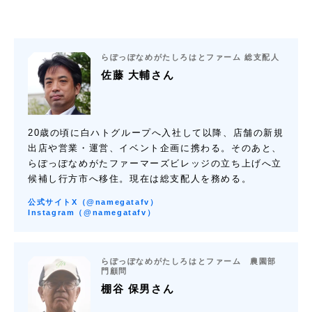
らぽっぽなめがたしろはとファーム 総支配人
佐藤 大輔さん
20歳の頃に白ハトグループへ入社して以降、店舗の新規
出店や営業・運営、イベント企画に携わる。そのあと、
らぽっぽなめがたファーマーズビレッジの立ち上げへ立
候補し行方市へ移住。現在は総支配人を務める。
公式サイト
X（@namegatafv）
Instagram（@namegatafv）
らぽっぽなめがたしろはとファーム 農園部
門顧問
棚谷 保男さん