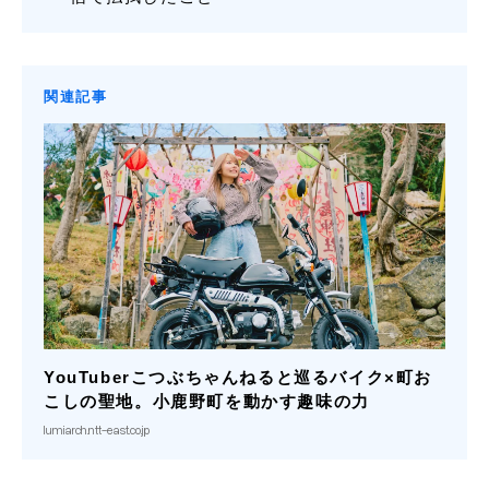
関連記事
YouTuberこつぶちゃんねると巡るバイク×町お
こしの聖地。小鹿野町を動かす趣味の力
lumiarch.ntt-east.co.jp