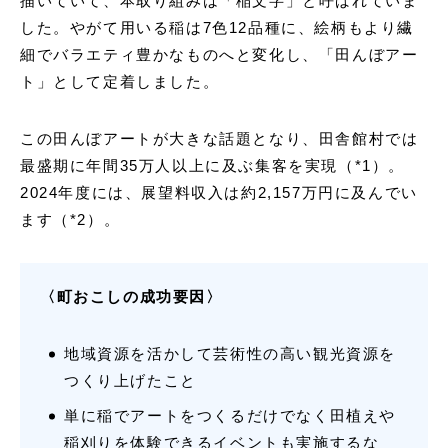
描いていて、本取り組みは「稲文字」と呼ばれていま
した。やがて用いる稲は7色12品種に、絵柄もより繊
細でバラエティ豊かなものへと変化し、「田んぼアー
ト」として定着しました。
この田んぼアートが大きな話題となり、田舎館村では
最盛期に年間35万人以上に及ぶ集客を実現（*1）。
2024年度には、展望料収入は約2,157万円に及んでい
ます（*2）。
〈町おこしの成功要因〉
地域資源を活かして芸術性の高い観光資源を
つくり上げたこと
単に稲でアートをつくるだけでなく田植えや
稲刈りを体験できるイベントも実施するな