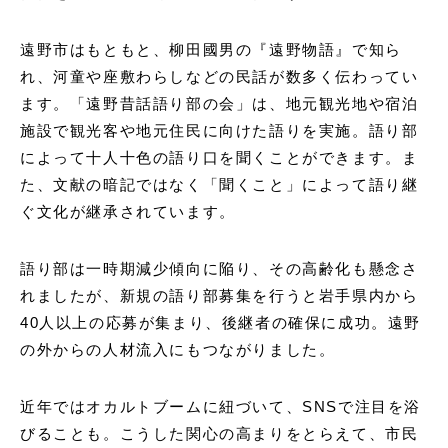
遠野市はもともと、柳田國男の『遠野物語』で知ら
れ、河童や座敷わらしなどの民話が数多く伝わってい
ます。「遠野昔話語り部の会」は、地元観光地や宿泊
施設で観光客や地元住民に向けた語りを実施。語り部
によって十人十色の語り口を聞くことができます。ま
た、文献の暗記ではなく「聞くこと」によって語り継
ぐ文化が継承されています。
語り部は一時期減少傾向に陥り、その高齢化も懸念さ
れましたが、新規の語り部募集を行うと岩手県内から
40人以上の応募が集まり、後継者の確保に成功。遠野
の外からの人材流入にもつながりました。
近年ではオカルトブームに紐づいて、SNSで注目を浴
びることも。こうした関心の高まりをとらえて、市民