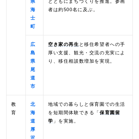
県
とともにまちづくりを推進。参画
海
者は約500名に及ぶ。
士
町
広
空き家の再生
と移住希望者への手
島
厚い支援、観光・交流の充実によ
県
り、移住相談数増加を実現。
尾
道
市
教
北
地域での暮らしと保育園での生活
育
海
を短期間体験できる「
保育園留
道
学
」を実施。
厚
沢