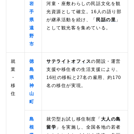
岩
河童・座敷わらしの民話文化を観
手
光資源として確立。16人の語り部
県
が継承活動を続け、「
民話の里
」
遠
として観光客を集めている。
野
市
就
徳
サテライトオフィス
の開設・運営
業
島
支援や移住者の生活支援により、
・
県
16社の移転と27名の雇用、約170
移
神
名の移住が実現。
住
山
町
島
就労型お試し移住制度「
大人の島
根
留学
」を実施し、全国各地の若者