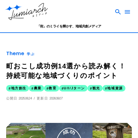
「街」のミライを輝かす、地域共創メディア
Theme
学ぶ
町おこし成功例14選から読み解く！
持続可能な地域づくりのポイント
地方創生
農業
教育
U/I/Jターン
観光
地域資源
公開日
2025.06.24
更新日
2026.08.07