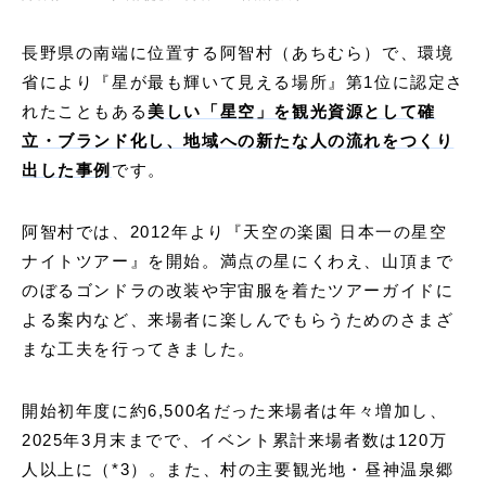
長野県の南端に位置する阿智村（あちむら）で、環境
省により『星が最も輝いて見える場所』第1位に認定さ
れたこともある
美しい「星空」を観光資源として確
立・ブランド化し、地域への新たな人の流れをつくり
出した事例
です。
阿智村では、2012年より『天空の楽園 日本一の星空
ナイトツアー』を開始。満点の星にくわえ、山頂まで
のぼるゴンドラの改装や宇宙服を着たツアーガイドに
よる案内など、来場者に楽しんでもらうためのさまざ
まな工夫を行ってきました。
開始初年度に約6,500名だった来場者は年々増加し、
2025年3月末までで、イベント累計来場者数は120万
人以上に（*3）。また、村の主要観光地・昼神温泉郷