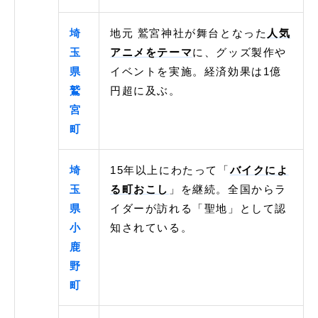
埼
地元 鷲宮神社が舞台となった
人気
玉
アニメをテーマ
に、グッズ製作や
県
イベントを実施。経済効果は1億
鷲
円超に及ぶ。
宮
町
埼
15年以上にわたって「
バイクによ
玉
る町おこし
」を継続。全国からラ
県
イダーが訪れる「聖地」として認
小
知されている。
鹿
野
町