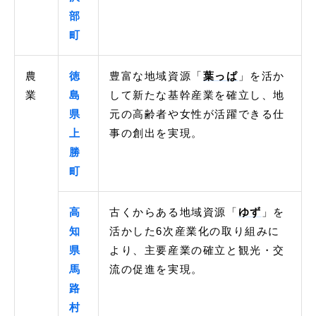
部
町
農
徳
豊富な地域資源「
葉っぱ
」を活か
業
島
して新たな基幹産業を確立し、地
県
元の高齢者や女性が活躍できる仕
上
事の創出を実現。
勝
町
高
古くからある地域資源「
ゆず
」を
知
活かした6次産業化の取り組みに
県
より、主要産業の確立と観光・交
馬
流の促進を実現。
路
村