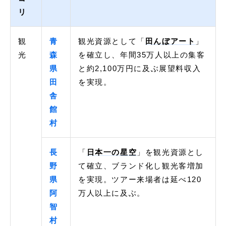
リ
観
青
観光資源として「
田んぼアート
」
光
森
を確立し、年間35万人以上の集客
県
と約2,100万円に及ぶ展望料収入
田
を実現。
舎
館
村
長
「
日本一の星空
」を観光資源とし
野
て確立、ブランド化し観光客増加
県
を実現。ツアー来場者は延べ120
阿
万人以上に及ぶ。
智
村