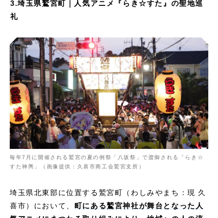
3.埼玉県鷲宮町｜人気アニメ『らき☆すた』の聖地巡
礼
毎年7月に開催される鷲宮の夏の例祭「八坂祭」で渡御される「らき☆
すた神輿」（画像提供：久喜市商工会鷲宮支所）
埼玉県北東部に位置する鷲宮町（わしみやまち：現 久
喜市）において、
町にある鷲宮神社が舞台となった人