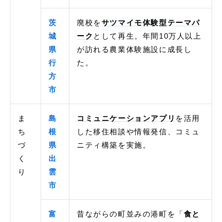
茨
廃校を
サツマイモ体験型テーマパ
城
ーク
として再生。年間10万人以上
県
が訪れる農業体験施設に成長し
行
た。
方
市
ま
島
コミュニケーションアプリ
を活用
ち
根
した移住相談や情報発信、コミュ
づ
県
ニティ構築を実施。
く
出
り
雲
市
富
昔ながらの町並みの港町を「
食と