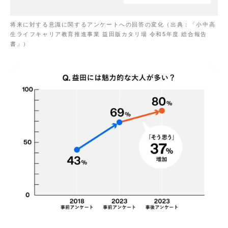
将来に対する意識に関するアンケートへの回答の変化（出典：「⼩中⾼
⽣ライフキャリア教育推進事業 益⽥版カタリ場 令和5年度 総合報告
書」）