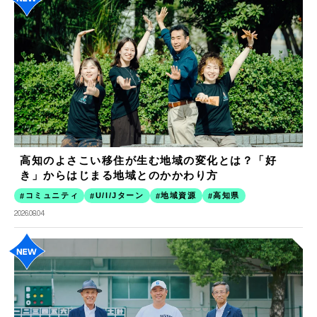
高知のよさこい移住が生む地域の変化とは？「好
き」からはじまる地域とのかかわり方
コミュニティ
U/I/Jターン
地域資源
高知県
2026.08.04