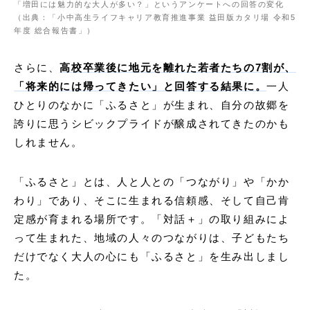
「増田には魅力的な大人が多い？」というアンケートへの回答の変化
（出典：「⼩中⾼⽣ライフキャリア教育推進事業 益⽥版カタリ場 令和5
年度 総合報告書」）
さらに、
⾼校卒業後に地元を離れた若者たちの7割が、
「将来的には帰ってきたい」と回答する結果に。
一人
ひとりのなかに「ふるさと」が⽣まれ、自分の故郷を
誇りに思うシビックプライドが醸成されてきたのかも
しれません。
「ふるさと」とは、人と人との「つながり」や「かか
わり」であり、そこに生まれる信頼感、そして自己肯
定感が育まれる場所です。「対話＋」の取り組みによ
って生まれた、地域の人々のつながりは、子どもたち
だけでなく大人の心にも「ふるさと」を生み出しまし
た。