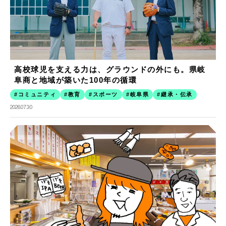
高校球児を支える力は、グラウンドの外にも。県岐
阜商と地域が築いた100年の循環
コミュニティ
教育
スポーツ
岐阜県
継承・伝承
2026.07.30