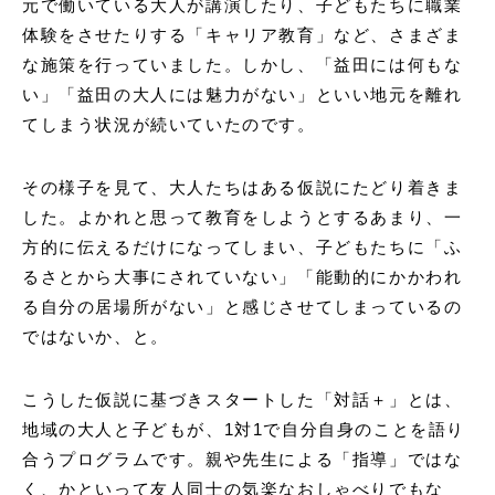
元で働いている大人が講演したり、子どもたちに職業
体験をさせたりする「キャリア教育」など、さまざま
な施策を⾏っていました。しかし、「益⽥には何もな
い」「益⽥の大人には魅⼒がない」といい地元を離れ
てしまう状況が続いていたのです。
その様子を見て、大人たちはある仮説にたどり着きま
した。よかれと思って教育をしようとするあまり、一
方的に伝えるだけになってしまい、⼦どもたちに「ふ
るさとから⼤事にされていない」「能動的にかかわれ
る⾃分の居場所がない」と感じさせてしまっているの
ではないか、と。
こうした仮説に基づきスタートした「対話＋」とは、
地域の大人と子どもが、1対1で自分自身のことを語り
合うプログラムです。親や先生による「指導」ではな
く、かといって友人同士の気楽なおしゃべりでもな