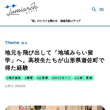
「街」のミライを輝かす、地域共創メディア
Theme
知る
地元を飛び出して「地域みらい留
学」へ。高校生たちが山形県遊佐町で
得た経験
地方創生
教育
山形県
U/I/Jターン
人材・育成
公開日
2025.02.26