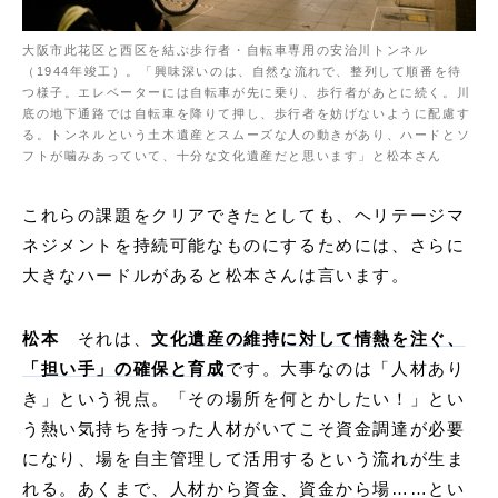
大阪市此花区と西区を結ぶ歩行者・自転車専用の安治川トンネル
（1944年竣工）。「興味深いのは、自然な流れで、整列して順番を待
つ様子。エレベーターには自転車が先に乗り、歩行者があとに続く。川
底の地下通路では自転車を降りて押し、歩行者を妨げないように配慮す
る。トンネルという土木遺産とスムーズな人の動きがあり、ハードとソ
フトが噛みあっていて、十分な文化遺産だと思います」と松本さん
これらの課題をクリアできたとしても、ヘリテージマ
ネジメントを持続可能なものにするためには、さらに
大きなハードルがあると松本さんは言います。
松本
それは、
文化遺産の維持に対して情熱を注ぐ、
「担い手」の確保と育成
です。大事なのは「人材あり
き」という視点。「その場所を何とかしたい！」とい
う熱い気持ちを持った人材がいてこそ資金調達が必要
になり、場を自主管理して活用するという流れが生ま
れる。あくまで、人材から資金、資金から場……とい