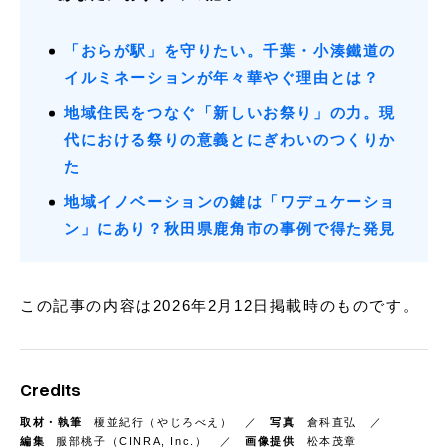
「おらが駅」を守りたい。千葉・小湊鐵道の
イルミネーションが年々華やぐ理由とは？
地域住民をつなぐ「新しいお祭り」の力。現
代における祭りの意義とにぎわいのつくりか
た
地域イノベーションの鍵は「ワデュケーショ
ン」にあり？秋田県鹿角市の事例で得た発見
この記事の内容は2026年2月12日掲載時のものです。
Credits
取材・執筆
榎並紀行（やじろべえ）
写真
倉科直弘
編集
服部桃子（CINRA, Inc.）
画像提供
松本茂章