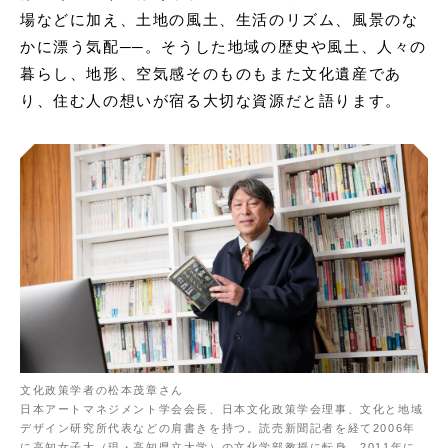
場などに加え、土地の風土、生活のリズム、風景のな
かに漂う気配──。そうした地域の歴史や風土、人々の
暮らし、地形、空気感そのものもまた文化遺産であ
り、住む人の想いが宿る大切な資源だと語ります。
文化政策学者の松本茂章さん
日本アートマネジメント学会会長、日本文化政策学会理事、文化と地域
デザイン研究所代表などの肩書きを持つ。読売新聞記者を経て2006年
に高知女子大（現・高知県立大学）の文化学部教授に転身。2011年に