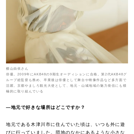
横山由依さん
俳優。2009年にAKB48の9期生オーディションに合格。第2代AKB48グ
ループ総監督も務め、卒業後は俳優として舞台や映像作品など多方面で
活躍。京都やましろ観光大使として、地元・山城地域の魅力発信にも積
極的に取り組んでいる
―地元で好きな場所はどこですか？
地元である木津川市に住んでいた頃は、いつも外に遊
びに行っていました。団地のなかにあるような小さな