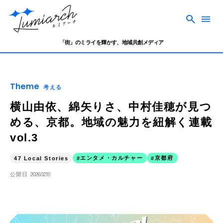
「街」のミライを輝かす、地域共創メディア
Theme
考える
横山由依、綿矢りさ、中村佳穂が見つ
める、京都。地域の魅力を紐解く連載
vol.3
エンタメ・カルチャー
京都府
47 Local Stories
公開日
2026.02.19