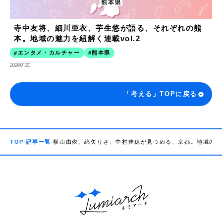
寺中友将、細川亜衣、芋生悠が語る、それぞれの熊
本。地域の魅力を紐解く連載vol.2
エンタメ・カルチャー
熊本県
2026.01.20
「考える」TOPに戻る
TOP
記事一覧
横山由依、綿矢りさ、中村佳穂が見つめる、京都。地域の魅力