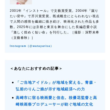
2001年『インストール』で文藝賞受賞。2004年『蹴り
たい背中』で芥川賞受賞。既成概念にとらわれない視点
で人間の感情を繊細に描き続け、映画化された作品も多
数。2025年には京都と東京を舞台にした長編恋愛小説
『激しく煌めく短い命』を刊行した。［撮影：深野未希
（文藝春秋）］
Instagram（@watayarisa）
＜あなたにおすすめの記事＞
「ご当地アイドル」が地域を変える。青森・
弘前のりんご娘が示す地域経済への力
高崎市に宿る映画愛と信念。枝優花監督と高
崎映画祭プロデューサーが紡ぐ地域の文化