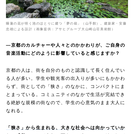
睡蓮の花が咲く池のほとりに建つ「夢の箱」（山手館）。建築家・安藤
忠雄による設計（画像提供：アサヒグループ大山崎山荘美術館）
―京都のカルチャーや人々とのかかわりが、ご自身の
音楽活動にどのように影響していると感じますか？
京都の人は、街を自分のものと認識して長く住んでい
る人が多い。学生や観光客の出入りが多いにもかかわ
らず、街としての「狭さ」のなかに、コンパクトにま
とまっている。コミュニティのなかで生活が完結でき
る絶妙な規模の街なので、学生の心意気のまま大人に
なれる。
「狭さ」から生まれる、大きな社会へは向かっていか