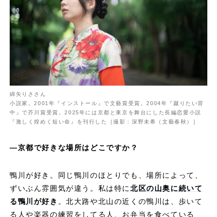
綿矢りささん
小説家。2001年『インストール』で文藝賞受賞。2004年『蹴りたい背
中』で芥川賞受賞。2025年には京都と東京を舞台にした長編恋愛小説
『激しく煌めく短い命』を刊行した［撮影：深野未希（文藝春秋）］
―京都で好きな場所はどこですか？
鴨川が好き。同じ鴨川のほとりでも、場所によって、
ずいぶん雰囲気が違う。私は特に
北区の山奥に続いて
る鴨川が好き
。北大路や北山の近くの鴨川は、歩いて
る人や楽器の練習をしてる人、お弁当を食べている