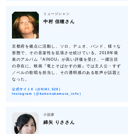
ミュージシャン
中村 佳穂さん
京都府を拠点に活動し、ソロ、デュオ、バンド、様々な
形態で、その音楽性を拡張させ続けている。2018年発
表のアルバム『AINOU』が高い評価を受け、一躍注目
の存在に。映画『竜とそばかすの姫』では主人公・すず
／ベルの歌唱を担当し、その透明感のある歌声が話題と
なった。
公式サイト
X（@KIKI_526）
Instagram（@kahonakamura_info）
小説家
綿矢 りささん