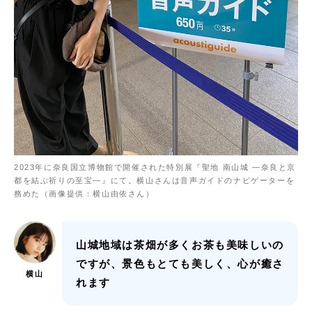
2023年に奈良国立博物館で開催された特別展『聖地 南山城 ―奈良と京
都を結ぶ祈りの至宝―』にて。横山さんは音声ガイドのナビゲーターを
務めた（画像提供：横山由依さん）
山城地域は茶畑が多くお茶も美味しいの
ですが、景色もとても美しく、心が癒さ
横山
れます