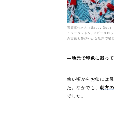
石原慎也さん（Saucy Dog）
ミュージシャン。3ピースロッ
の言葉と伸びやかな歌声で幅
―
地元
で印象に残っ
幼い頃からお盆には母
た。なかでも、
朝方
でした。