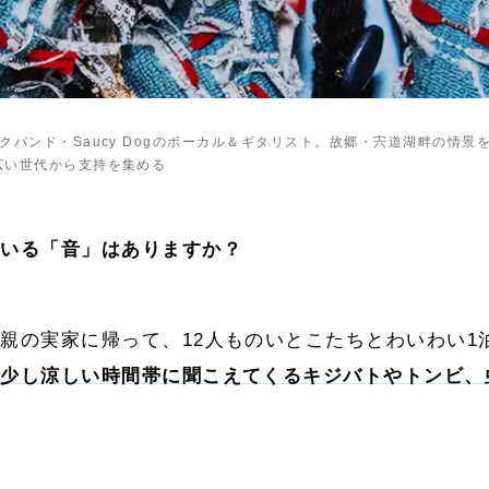
クバンド・Saucy Dogのボーカル＆ギタリスト。故郷・宍道湖畔の情景
広い世代から支持を集める
ている「音」はありますか？
親の実家に帰って、12人ものいとこたちとわいわい1
の少し涼しい時間帯に聞こえてくるキジバトやトンビ、