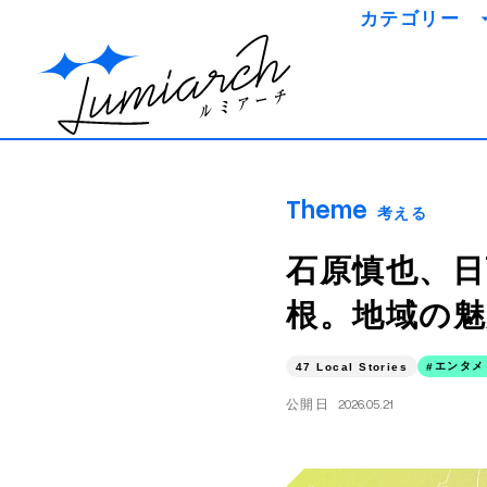
カテゴリー
知識を
事例を
ミライを
Theme
考える
石原慎也、
根。地域の魅力
エンタメ
47 Local Stories
公開日
2026.05.21