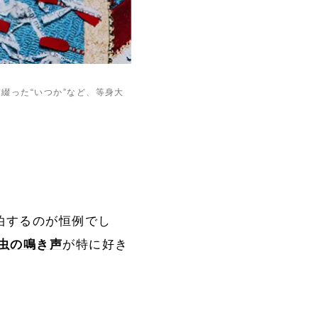
を綴った“いつか”など、等身大
泊するのが恒例でし
虫の鳴き声
が特に好き