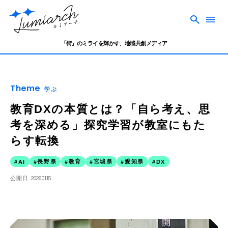
「街」のミライを輝かす、地域共創メディア
Theme
学ぶ
教育DXの本質とは？「自ら考え、思
考を深める」探究学習が教室にもた
らす転換
長野県
教育
宮城県
愛知県
AI
DX
公開日
2026.01.15