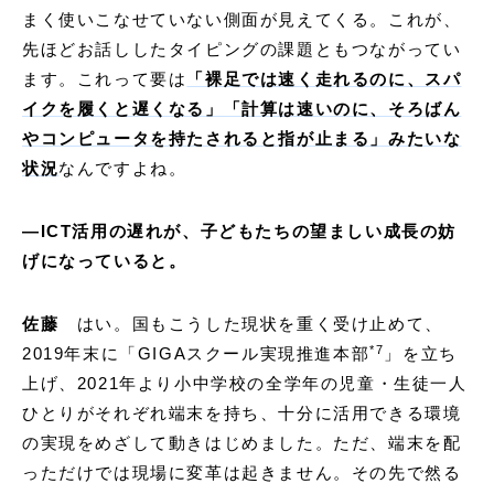
まく使いこなせていない側面が見えてくる。これが、
先ほどお話ししたタイピングの課題ともつながってい
ます。これって要は
「裸足では速く走れるのに、スパ
イクを履くと遅くなる」「計算は速いのに、そろばん
やコンピュータを持たされると指が止まる」みたいな
状況
なんですよね。
―ICT活用の遅れが、子どもたちの望ましい成長の妨
げになっていると。
佐藤
はい。国もこうした現状を重く受け止めて、
*
7
2019年末に「GIGAスクール実現推進本部
」を立ち
上げ、2021年より小中学校の全学年の児童・生徒一人
ひとりがそれぞれ端末を持ち、十分に活用できる環境
の実現をめざして動きはじめました。ただ、端末を配
っただけでは現場に変革は起きません。その先で然る