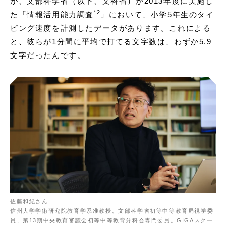
が、文部科学省（以下、文科省）が2013年度に実施し
*
2
た「情報活用能力調査
」において、小学5年生のタイ
ピング速度を計測したデータがあります。これによる
と、彼らが1分間に平均で打てる文字数は、わずか5.9
文字だったんです。
佐藤和紀さん
信州大学学術研究院教育学系准教授。文部科学省初等中等教育局視学委
員、第13期中央教育審議会初等中等教育分科会専門委員。GIGAスクー