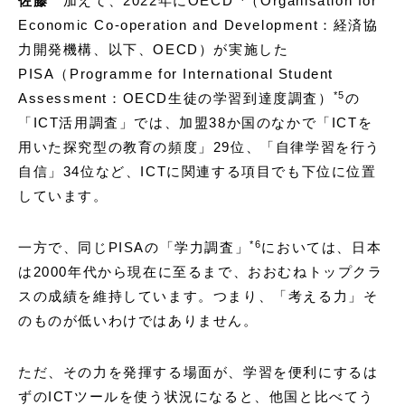
佐藤
加えて、2022年にOECD
（Organisation for
Economic Co-operation and Development：経済協
力開発機構、以下、OECD）が実施した
PISA（Programme for International Student
*
5
Assessment：OECD生徒の学習到達度調査）
の
「ICT活用調査」では、加盟38か国のなかで「ICTを
用いた探究型の教育の頻度」29位、「自律学習を行う
自信」34位など、ICTに関連する項目でも下位に位置
しています。
*
6
一方で、同じPISAの「学力調査」
においては、日本
は2000年代から現在に至るまで、おおむねトップクラ
スの成績を維持しています。つまり、「考える力」そ
のものが低いわけではありません。
ただ、その力を発揮する場面が、学習を便利にするは
ずのICTツールを使う状況になると、他国と比べてう