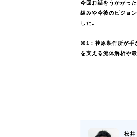
今回お話をうかがっ
組みや今後のビジョ
した。
※1：荏原製作所が手
を支える流体解析や
松井