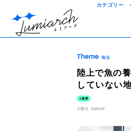
カテゴリー
知識を
事例を
ミライを
Theme
知る
陸上で魚の養
していない
漁業
公開日
2024.12.19