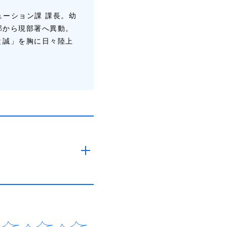
ューション課 課長。幼
部から現部署へ異動。
と誠」を胸に日々陸上