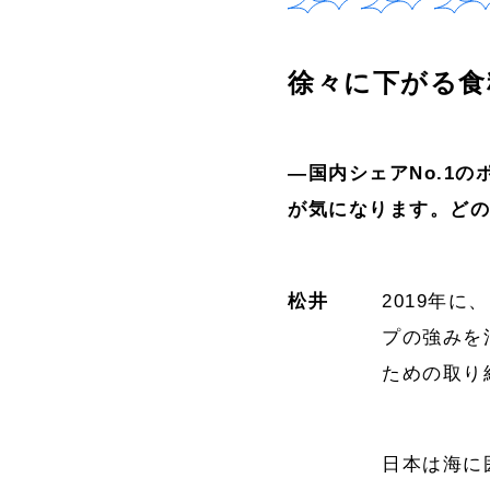
徐々に下がる食
―国内シェアNo.1
が気になります。ど
松井
2019年
プの強みを
ための取り
日本は海に