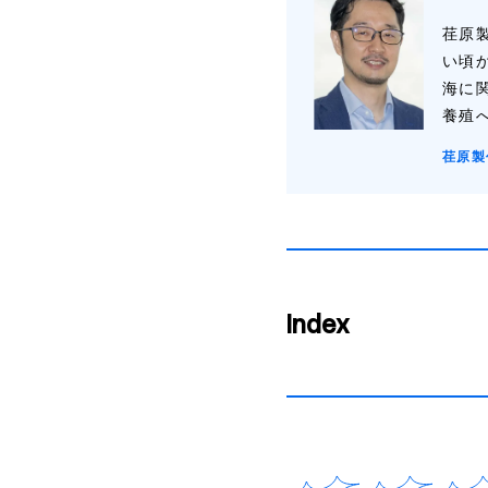
荏原
い頃
海に
養殖
荏原製
Index