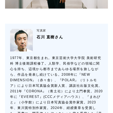
写真家
石川 直樹さん
1977年、東京都生まれ。東京芸術大学大学院 美術研究
科 博士後期課程修了。人類学、民俗学などの領域に関
心を持ち、辺境から都市まであらゆる場所を旅しなが
ら、作品を発表し続けている。2008年に『NEW
DIMENSION』（赤々舎）、『POLAR』（リトルモ
ア）により日本写真協会賞新人賞、講談社出版文化賞。
2011年『CORONA』（青土社）により土門拳賞。2020
年に『EVEREST』(CCCメディアハウス）、『まれび
と』（小学館）により日本写真協会賞作家賞。2023
年、東川賞特別作家賞。2024年、紺綬褒章を受賞し