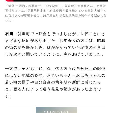
『斜里 ー昭和ノ映写室ー』（2012年）。監督は三好大輔さん、企画は
石川直樹さん。長野県松本市で地域映画を撮り続けている三好大輔さん
に石川さんが影響を受け、知床斜里町でも地域映画を制作する運びにな
った。
石川
斜里町で上映会も行いましたが、世代ごとにさ
まざまな反応がありました。お年寄りの方々は、昭和
の街の姿を懐かしみ、鍵がかかっていた記憶の引き出
しが次々と開いていくように、声をあげていました。
一方で、子ども世代、孫世代の方々は自分たちの記憶
にはない地域の姿や、おじいちゃん・おばあちゃんの
若い頃の様子や自分自身の幼年期を新鮮に感じたり
と、観る人によって違う発見や驚きがあったようで
す。