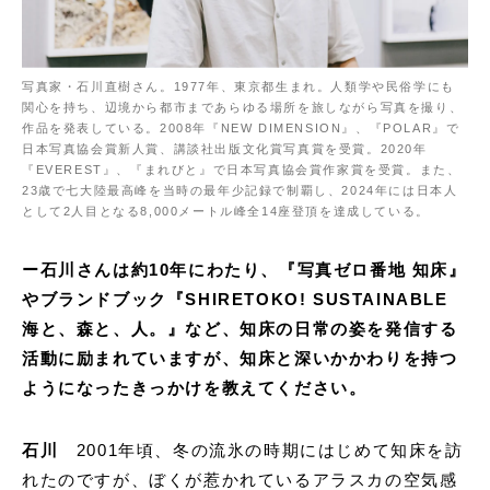
写真家・石川直樹さん。1977年、東京都生まれ。人類学や民俗学にも
関心を持ち、辺境から都市まであらゆる場所を旅しながら写真を撮り、
作品を発表している。2008年『NEW DIMENSION』、『POLAR』で
日本写真協会賞新人賞、講談社出版文化賞写真賞を受賞。2020年
『EVEREST』、『まれびと』で日本写真協会賞作家賞を受賞。また、
23歳で七大陸最高峰を当時の最年少記録で制覇し、2024年には日本人
として2人目となる8,000メートル峰全14座登頂を達成している。
ー石川さんは約10年にわたり、『写真ゼロ番地 知床』
やブランドブック『SHIRETOKO! SUSTAINABLE
海と、森と、人。』など、知床の日常の姿を発信する
活動に励まれていますが、知床と深いかかわりを持つ
ようになったきっかけを教えてください。
石川
2001年頃、冬の流氷の時期にはじめて知床を訪
れたのですが、ぼくが惹かれているアラスカの空気感