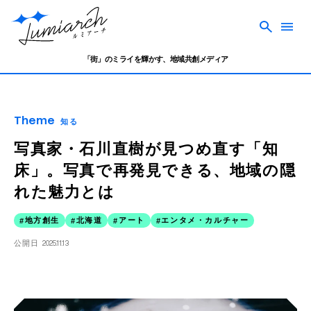
「街」のミライを輝かす、地域共創メディア
Theme
知る
写真家・石川直樹が見つめ直す「知
床」。写真で再発見できる、地域の隠
れた魅力とは
地方創生
北海道
アート
エンタメ・カルチャー
公開日
2025.11.13