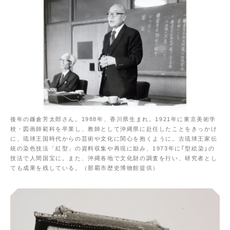
後年の鎌倉芳太郎さん。1988年、香川県生まれ。1921年に東京美術学
校・図画師範科を卒業し、教師として沖縄県に赴任したことをきっかけ
に、琉球王国時代からの芸術や文化に関心を抱くように。古琉球王家伝
統の染色技法「紅型」の資料収集や再現に励み、1973年に｢型絵染｣の
技法で人間国宝に。また、沖縄各地で文化財の調査を行い、研究者とし
ても成果を残している。（那覇市歴史博物館提供）