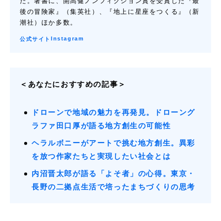
た。著書に、開高健ノンフィクション賞を受賞した『最
後の冒険家』（集英社）、『地上に星座をつくる』（新
潮社）ほか多数。
Instagram
公式サイト
＜あなたにおすすめの記事＞
ドローンで地域の魅力を再発見。ドローング
ラファ田口厚が語る地方創生の可能性
ヘラルボニーがアートで挑む地方創生。異彩
を放つ作家たちと実現したい社会とは
内沼晋太郎が語る「よそ者」の心得。東京・
長野の二拠点生活で培ったまちづくりの思考