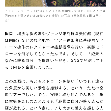
「ドローンジェニックな旅をしよう！in 静岡県」で撮影。田口さんが庭
園の蓮池を覗き込む参加者の姿を撮影した写真（画像提供：田口厚さ
ん）
田口
場所は浜名湖やヴァンジ彫刻庭園美術館（現在
は閉館）などの観光地で、ツアー参加者に基礎的なド
ローン操作のレクチャーや撮影指導を行い、実際にド
ローンを飛ばしてもらったんです。そして、「絶景の
なかに映る自分」を撮影いただき、SNSで発信しても
らう内容を企画しました。
この企画は、もともとドローンを使い「いつもと違っ
た角度から美しい景色を撮影する」という、ただの空
撮ツアーでした。でも、実際に取り組んでみると、単
に空撮を楽しむことよりも「絶景に自分が映り込んだ
画が撮れる」という点に、より大きな魅力を感じる人