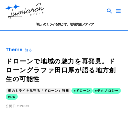
「街」のミライを輝かす、地域共創メディア
Theme
知る
ドローンで地域の魅力を再発見。ド
ローングラファ田口厚が語る地方創
生の可能性
街のミライを見守る「ドローン」特集
ドローン
テクノロジー
DX
公開日
2024.12.19