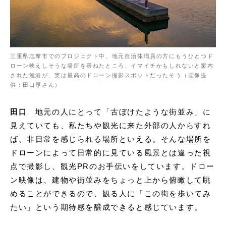
三重県志摩市でのプロジェクト中、地元自治体職員の方にもうひとつド
ローン映えしそうな場所を尋ねたところ、イマイチかもしれないと案内
された漁港が、実は最高のドローン撮影スポットだったそう（画像提
供：田口厚さん）
田口
地元の人にとって「古ぼけたような街並み」に
見えていても、私たちや観光に来た外部の人からすれ
ば、非日常を感じられる場所といえる。そんな場所を
ドローンによって日常的に見ている風景とは違った視
点で撮影し、観光PRのお手伝いをしています。ドロー
ン映像は、建物や街並みをちょっと上から俯瞰して眺
めることができるので、観る人に「この街を歩いてみ
たい」という期待感を醸成できると感じています。