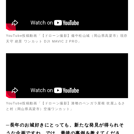
YouTube投稿動画「【ドローン撮影】備中松山城（岡山県高梁市）現存
天守 絶景 ワンカット DJI MAVIC 2 PRO」
YouTube投稿動画「【ドローン撮影】漆喰のベンガラ屋根 吹屋ふるさ
と村（岡山県高梁市）空撮ワンカット」
─長年のお城好きにとっても、新たな発見が得られそ
うな企画ですね。では、最後の事例を教えてくださ