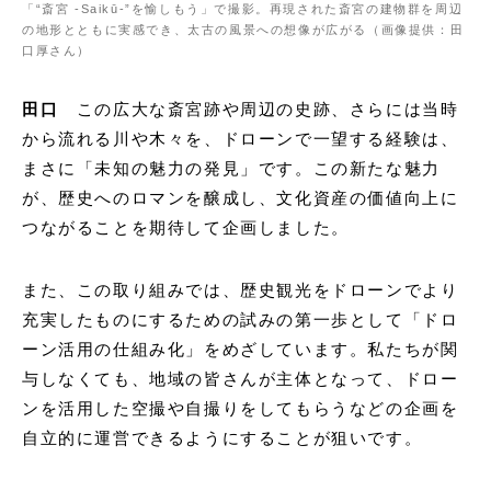
「“斎宮 -Saikū-”を愉しもう」で撮影。再現された斎宮の建物群を周辺
の地形とともに実感でき、太古の風景への想像が広がる（画像提供：田
口厚さん）
田口
この広大な斎宮跡や周辺の史跡、さらには当時
から流れる川や木々を、ドローンで一望する経験は、
まさに「未知の魅力の発見」です。この新たな魅力
が、歴史へのロマンを醸成し、文化資産の価値向上に
つながることを期待して企画しました。
また、この取り組みでは、歴史観光をドローンでより
充実したものにするための試みの第一歩として「ドロ
ーン活用の仕組み化」をめざしています。私たちが関
与しなくても、地域の皆さんが主体となって、ドロー
ンを活用した空撮や自撮りをしてもらうなどの企画を
自立的に運営できるようにすることが狙いです。