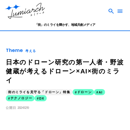
「街」のミライを輝かす、地域共創メディア
Theme
考える
日本のドローン研究の第一人者・野波
健蔵が考えるドローン×AI×街のミラ
イ
街のミライを見守る「ドローン」特集
ドローン
AI
テクノロジー
DX
公開日
2024.12.19