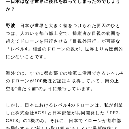
―日本はなぜ世界に後れを取ってしまったのでしょう
か？
野波
日本が世界と大きく差をつけられた要因のひと
つは、人のいる都市部上空で、操縦者が目視の範囲を
超えてドローンを飛行させる「目視外飛行」が可能な
「レベル4」相当のドローンの数が、世界よりも圧倒的
に少ないことです。
海外では、すでに都市部での物流に活用できるレベル4
のドローンが100機ほど認証を取得していて、街の上
空を“当たり前”のように飛行しています。
しかし、日本におけるレベル4のドローンは、私が創業
した株式会社ACSLと日本郵便が共同開発した「PF2-
CAT3」の1機のみ。それに、日本でドローンが都市部
を飛行すると“新しい取り組み”もしくは“最新技術”と