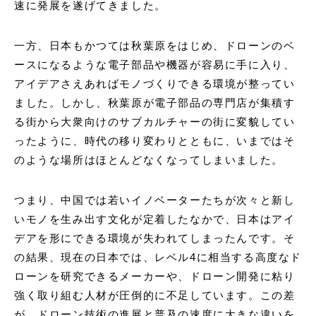
速に発展を遂げてきました。
一方、日本もかつては秋葉原をはじめ、ドローンのベ
ースになるような電子部品や機器が容易に手に入り、
アイデアさえあればモノづくりできる環境が整ってい
ました。しかし、秋葉原が電子部品の専門店が集積す
る街から大衆向けのサブカルチャーの街に変貌してい
ったように、時代の移り変わりとともに、いまではそ
のような場所はほとんどなくなってしまいました。
つまり、中国では若いイノベーターたちが次々と新し
いモノを生み出す文化が定着したなかで、日本はアイ
デアを形にできる環境が失われてしまったんです。そ
の結果、現在の日本では、レベル4に相当する高度なド
ローンを研究できるメーカーや、ドローン開発に粘り
強く取り組む人材が圧倒的に不足しています。この差
が、ドローン技術の進展と普及の速度に大きな違いを