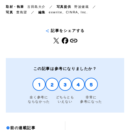
取材・執筆
古田島大介
写真提供
野波健蔵
写真
豊島望
編集
exwrite、CINRA, Inc.
記事をシェアする
この記事は参考になりましたか？
1
2
3
4
5
全く参考に
どちらとも
非常に
ならなかった
いえない
参考になった
前の連載記事