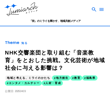
「街」のミライを輝かす、地域共創メディア
Theme
知る
NHK交響楽団と取り組む「音楽教
育」をとおした挑戦。文化芸術が地域
社会に与える影響は？
地域と考える、ミライのかたち
地方創生
教育
福島県
エンタメ・カルチャー
人材・育成
公開日
2025.04.03