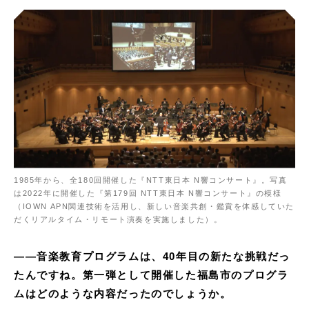
1985年から、全180回開催した『NTT東日本 N響コンサート』。写真
は2022年に開催した『第179回 NTT東日本 N響コンサート』の模様
（IOWN APN関連技術を活用し、新しい音楽共創・鑑賞を体感していた
だくリアルタイム・リモート演奏を実施しました）。
——音楽教育プログラムは、40年目の新たな挑戦だっ
たんですね。第一弾として開催した福島市のプログラ
ムはどのような内容だったのでしょうか。