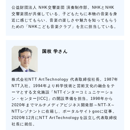
公益財団法人 NHK交響楽団 演奏制作部。NHKとNHK
交響楽団が共催している、子どもたちに本物の音楽を身
近に感じてもらい、音楽の楽しさや魅力を知ってもらう
ための「NHKこども音楽クラブ」を主に担当している。
国枝 学さん
株式会社NTT ArtTechnology 代表取締役社長。1987年
NTT入社。1994年より科学技術と芸術文化の融合をテ
ーマとする文化施設「NTTインターコミュニケーショ
ン・センター[ICC]」の開設準備を担当。1998年から
2020年までマルチメディアビジネス開発部～NTT-X～
NTTレゾナントに在籍し、ポータルサイトgooに従事。
2020年12月にNTT ArtTechnologyを設立し代表取締役
社長に就任。