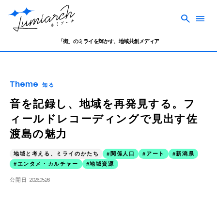
「街」のミライを輝かす、地域共創メディア
Theme
知る
音を記録し、地域を再発見する。フ
ィールドレコーディングで見出す佐
渡島の魅力
地域と考える、ミライのかたち
関係人口
アート
新潟県
エンタメ・カルチャー
地域資源
公開日
2026.05.26