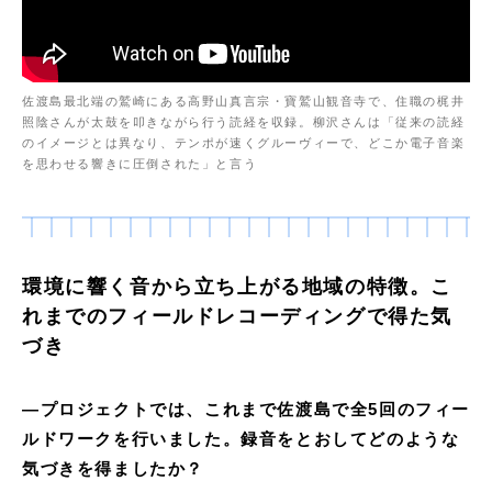
佐渡島最北端の鷲崎にある高野山真言宗・寶鷲山観音寺で、住職の梶井
照陰さんが太鼓を叩きながら行う読経を収録。柳沢さんは「従来の読経
のイメージとは異なり、テンポが速くグルーヴィーで、どこか電子音楽
を思わせる響きに圧倒された」と言う
環境に響く音から立ち上がる地域の特徴。こ
れまでのフィールドレコーディングで得た気
づき
―
プロジェクトでは、これまで佐渡島で全5回のフィー
ルドワークを行いました。録音をとおしてどのような
気づきを得ましたか？