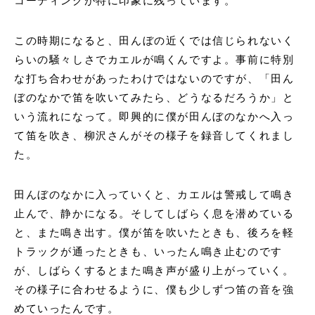
コーディングが特に印象に残っています。
この時期になると、田んぼの近くでは信じられないく
らいの騒々しさでカエルが鳴くんですよ。事前に特別
な打ち合わせがあったわけではないのですが、「田ん
ぼのなかで笛を吹いてみたら、どうなるだろうか」と
いう流れになって。即興的に僕が田んぼのなかへ入っ
て笛を吹き、柳沢さんがその様子を録音してくれまし
た。
田んぼのなかに入っていくと、カエルは警戒して鳴き
止んで、静かになる。そしてしばらく息を潜めている
と、また鳴き出す。僕が笛を吹いたときも、後ろを軽
トラックが通ったときも、いったん鳴き止むのです
が、しばらくするとまた鳴き声が盛り上がっていく。
その様子に合わせるように、僕も少しずつ笛の音を強
めていったんです。