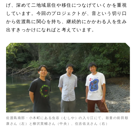
げ、深めて二地域居住や移住につなげていくかを重視
しています。今回のプロジェクトが、音という切り口
から佐渡島に関心を持ち、継続的にかかわる人を生み
出すきっかけになればと考えています。
佐渡島南部・小木町にある虫谷（むしや）の入り江にて。鼓童の前田順
康さん（左）と柳沢英輔さん（中央）、住吉佑太さん（右）