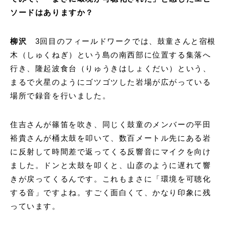
ソードはありますか？
柳沢
3回目のフィールドワークでは、鼓童さんと宿根
木（しゅくねぎ）という島の南西部に位置する集落へ
行き、隆起波食台（りゅうきはしょくだい）という、
まるで火星のようにゴツゴツした岩場が広がっている
場所で録音を行いました。
住吉さんが篠笛を吹き、同じく鼓童のメンバーの平田
裕貴さんが桶太鼓を叩いて、数百メートル先にある岩
に反射して時間差で返ってくる反響音にマイクを向け
ました。ドンと太鼓を叩くと、山彦のように遅れて響
きが戻ってくるんです。これもまさに「環境を可聴化
する音」ですよね。すごく面白くて、かなり印象に残
っています。