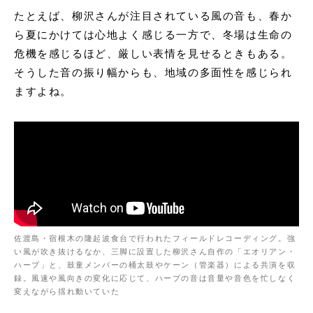
たとえば、柳沢さんが注目されている風の音も、春か
ら夏にかけては心地よく感じる一方で、冬場は生命の
危機を感じるほど、厳しい表情を見せるときもある。
そうした音の振り幅からも、地域の多面性を感じられ
ますよね。
佐渡島・宿根木の隆起波食台で行われたフィールドレコーディング。強
い風が吹き抜けるなか、三脚に設置した柳沢さん自作の「エオリアン・
ハープ」と、鼓童メンバーの桶太鼓やケーン（管楽器）による共演を収
録。風速や風向きの変化に応じて、ハープの音は音量や音色を忙しなく
変えながら揺れ動いていた