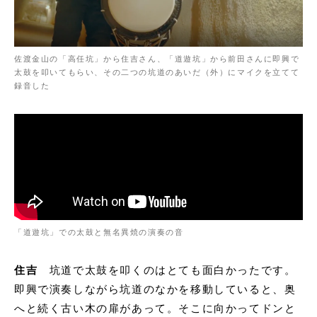
佐渡金山の「高任坑」から住吉さん、「道遊坑」から前田さんに即興で
太鼓を叩いてもらい、その二つの坑道のあいだ（外）にマイクを立てて
録音した
「道遊坑」での太鼓と無名異焼の演奏の音
住吉
坑道で太鼓を叩くのはとても面白かったです。
即興で演奏しながら坑道のなかを移動していると、奥
へと続く古い木の扉があって。そこに向かってドンと