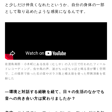
と少しだけ仲良くなれたというか、自分の身体の一部
として取り込めたような感覚になるんです。
佐渡島南部・小木町にある虫谷（むしや）の入り江で行われたフィール
ドレコーディング。虫や鳥の声、波がちゃぽちゃぽと鳴る音が響く空間
で、この場所で拾った石の笛やガラス瓶と桶太鼓を使った即興演奏を収
録した
―
環境と対話する経験を経て、日々の生活のなかでも
音への向き合い方は変わりましたか？