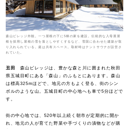
森山ビレッジ外観。一つ屋根の下に5棟の家を建設。伝統的な入母屋屋
根を採用し屋根の雪を落としやすくするなど、雪国に合わせた建築が取
り入れられている。庭は共有スペース。取材時はテントサウナが設営さ
れていた。
丑田
森山ビレッジは、豊かな森と川に囲まれた秋田
県五城目町にある「森山」のふもとにあります。森山
は標高325mほどで、地元の方もよく登る、街のシン
ボルのような山。五城目町の中心地へも車で5分ほどで
す。
街の中心地では、520年以上続く朝市が定期的に開か
れ、地元の人が育てた野菜や手づくりの漬物などが購