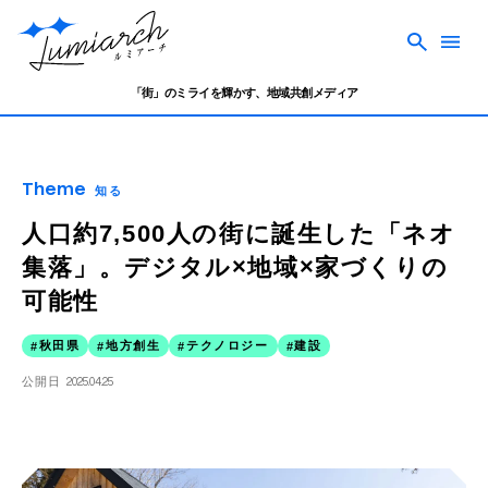
「街」のミライを輝かす、地域共創メディア
Theme
知る
人口約7,500人の街に誕生した「ネオ
集落」。デジタル×地域×家づくりの
可能性
秋田県
地方創生
テクノロジー
建設
公開日
2025.04.25