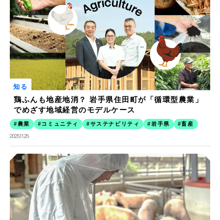
知る
鶏ふんも地産地消？ 岩手県住田町が「循環型農業」
でめざす地域経営のモデルケース
農業
コミュニティ
サステナビリティ
岩手県
畜産
2025.11.25