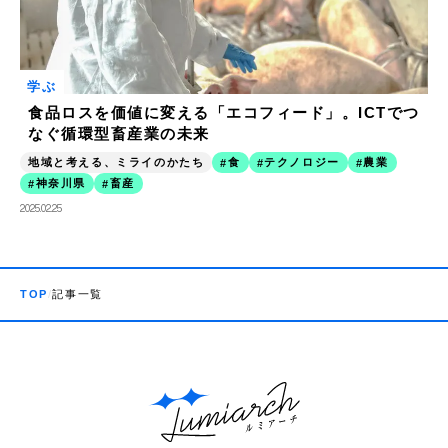
学ぶ
食品ロスを価値に変える「エコフィード」。ICTでつ
なぐ循環型畜産業の未来
地域と考える、ミライのかたち
食
テクノロジー
農業
神奈川県
畜産
2025.02.25
TOP
記事一覧