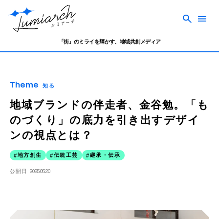
「街」のミライを輝かす、地域共創メディア
Theme
知る
地域ブランドの伴走者、金谷勉。「も
のづくり」の底力を引き出すデザイ
ンの視点とは？
地方創生
伝統工芸
継承・伝承
公開日
2025.05.20